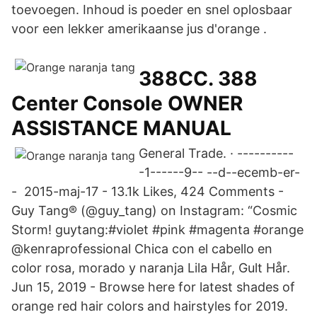
toevoegen. Inhoud is poeder en snel oplosbaar
voor een lekker amerikaanse jus d'orange .
388CC. 388
Center Console OWNER
ASSISTANCE MANUAL
General Trade. · ----------
-1------9-- --d--ecemb-er-
- 2015-maj-17 - 13.1k Likes, 424 Comments -
Guy Tang® (@guy_tang) on Instagram: “Cosmic
Storm! guytang:#violet #pink #magenta #orange
@kenraprofessional Chica con el cabello en
color rosa, morado y naranja Lila Hår, Gult Hår.
Jun 15, 2019 - Browse here for latest shades of
orange red hair colors and hairstyles for 2019.