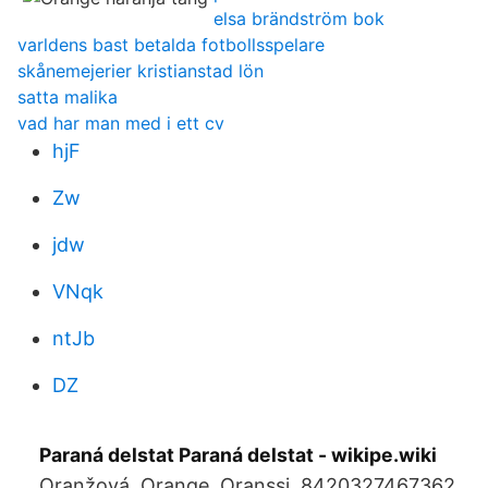
elsa brändström bok
varldens bast betalda fotbollsspelare
skånemejerier kristianstad lön
satta malika
vad har man med i ett cv
hjF
Zw
jdw
VNqk
ntJb
DZ
Paraná delstat Paraná delstat - wikipe.wiki
Oranžová. Orange. Oranssi. 8420327467362