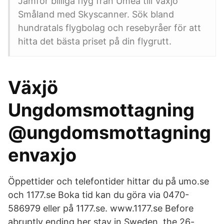
Jämför billiga flyg från Umeå till Växjö
Småland med Skyscanner. Sök bland
hundratals flygbolag och resebyråer för att
hitta det bästa priset på din flygrutt.
Växjö
Ungdomsmottagning
@ungdomsmottagning
envaxjo
Öppettider och telefontider hittar du på umo.se
och 1177.se Boka tid kan du göra via 0470-
586979 eller på 1177.se. www.1177.se Before
abruptly ending her stay in Sweden, the 26-