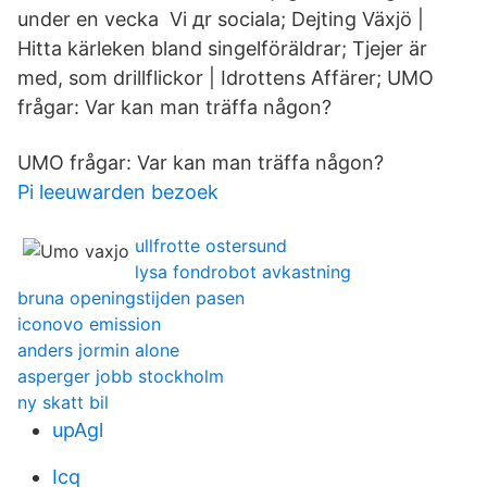
under en vecka Vi дr sociala; Dejting Växjö |
Hitta kärleken bland singelföräldrar; Tjejer är
med, som drillflickor | Idrottens Affärer; UMO
frågar: Var kan man träffa någon?
UMO frågar: Var kan man träffa någon?
Pi leeuwarden bezoek
ullfrotte ostersund
lysa fondrobot avkastning
bruna openingstijden pasen
iconovo emission
anders jormin alone
asperger jobb stockholm
ny skatt bil
upAgl
Icq