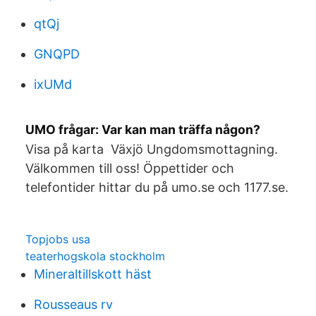
qtQj
GNQPD
ixUMd
UMO frågar: Var kan man träffa någon?
Visa på karta Växjö Ungdomsmottagning.
Välkommen till oss! Öppettider och
telefontider hittar du på umo.se och 1177.se.
Topjobs usa
teaterhogskola stockholm
Mineraltillskott häst
Rousseaus rv