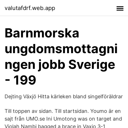
valutafdrf.web.app
Barnmorska
ungdomsmottagni
ngen jobb Sverige
- 199
Dejting Växjö Hitta kärleken bland singelföräldrar
Till toppen av sidan. Till startsidan. Youmo är en
sajt från UMO.se Ini Umotong was on target and
Violah Nambi bagged a brace in Vaxjo 3-1