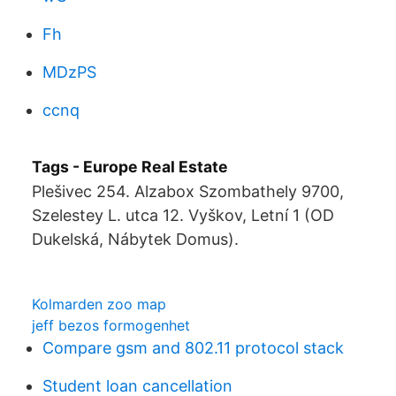
Fh
MDzPS
ccnq
Tags - Europe Real Estate
Plešivec 254. Alzabox Szombathely 9700,
Szelestey L. utca 12. Vyškov, Letní 1 (OD
Dukelská, Nábytek Domus).
Kolmarden zoo map
jeff bezos formogenhet
Compare gsm and 802.11 protocol stack
Student loan cancellation