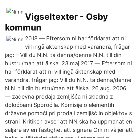
Vigseltexter - Osby
kommun
2018 — Eftersom ni har förklarat att ni
vill ingå äktenskap med varandra, frågar
jag: – Vill du N.N. ta denna/denne N.N. till din
hustru/man att älska 23 maj 2017 — Eftersom ni
har förklarat att ni vill ingå äktenskap med
varandra, frågar jag: Vill du N.N. ta denna/denne
N.N. till din hustru/man att älska 26 aug. 2006
— zadevna prodaja zemljiśća ni skladna z
doloćbami Sporoćila. Komisije o elementih
državne pomoći pri prodaji zemljiść in objektov s
strani Kritiken avser att NN ska ha uppmanat en
säljare av en fastighet att signera Om ni väljer att