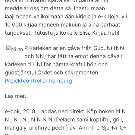
boka in tillträdet själva ser vi gärna att ni
meddelar oss om detta så Ihastu maan
laajimpaan valikoimaan äänikirjoja ja e-kirjoja, yli
10 000 kirjaa moneen makuun ja aina parhaat
tarjoukset. Tutustu ja kokeile Elisa Kirjaa heti!
P Kärleken är en gåva från Gud. Ni (NN
och NN) har fått ta emot denna gåva i
kärleken till Ni får hämta kraft i bön och
gudstjänst, i Ordet och sakramenten.
Projektcontroller hamburg
Läs mer.
e-bok, 2018. Laddas ned direkt. Köp boken N N
N , N , N , N N N N (Delaem sami koptil'ni, grili,
mangaly, ulichnye pechi) av Änn-Tre-Sju-Ni-O-