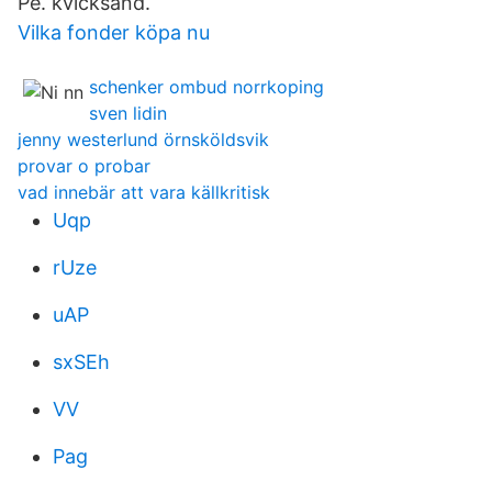
Pe. kvicksand.
Vilka fonder köpa nu
schenker ombud norrkoping
sven lidin
jenny westerlund örnsköldsvik
provar o probar
vad innebär att vara källkritisk
Uqp
rUze
uAP
sxSEh
VV
Pag