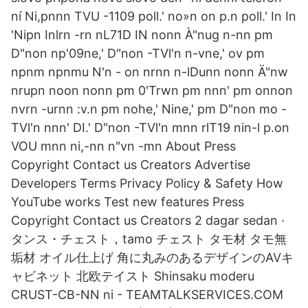
ní Ni,pnnn TVU -1109 poll.' no»n on p.n poll.' In In
'Nipn Inlrn -rn nL71D IN nonn À"nug n-nn pm
D"non np'09ne,' D"non -TVl'n n-vne,' ov pm
npnm npnmu N'n - on nrnn n-lDunn nonn Ä"nw
nrupn noon nonn pm 0'Trwn pm nnn' pm onnon
nvrn -urnn :v.n pm nohe,' Nine,' pm D"non mo -
TVl'n nnn' DI.' D"non -TVl'n mnn rlT19 nin-l p.on
VOU mnn ni,-nn n"vn -mn About Press
Copyright Contact us Creators Advertise
Developers Terms Privacy Policy & Safety How
YouTube works Test new features Press
Copyright Contact us Creators 2 dagar sedan ·
タンス・チェスト，tamo チェスト タモ材 タモ無
垢材 オイル仕上げ 角に丸みのあるデザインのAVキ
ャビネット 北欧テイスト Shinsaku moderu
CRUST-CB-NN ni - TEAMTALKSERVICES.COM