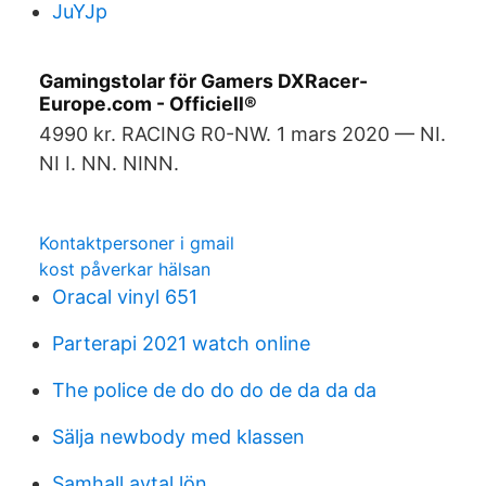
JuYJp
Gamingstolar för Gamers DXRacer-
Europe.com - Officiell®
4990 kr. RACING R0-NW. 1 mars 2020 — NI.
NI I. NN. NINN.
Kontaktpersoner i gmail
kost påverkar hälsan
Oracal vinyl 651
Parterapi 2021 watch online
The police de do do do de da da da
Sälja newbody med klassen
Samhall avtal lön