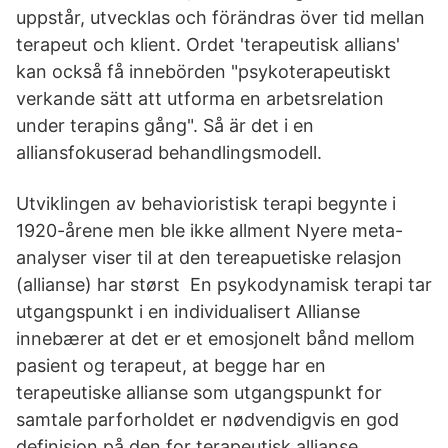
uppstår, utvecklas och förändras över tid mellan
terapeut och klient. Ordet 'terapeutisk allians'
kan också få innebörden "psykoterapeutiskt
verkande sätt att utforma en arbetsrelation
under terapins gång". Så är det i en
alliansfokuserad behandlingsmodell.
Utviklingen av behavioristisk terapi begynte i
1920-årene men ble ikke allment Nyere meta-
analyser viser til at den tereapuetiske relasjon
(allianse) har størst En psykodynamisk terapi tar
utgangspunkt i en individualisert Allianse
innebærer at det er et emosjonelt bånd mellom
pasient og terapeut, at begge har en
terapeutiske allianse som utgangspunkt for
samtale parforholdet er nødvendigvis en god
definisjon på den for terapeutisk allianse