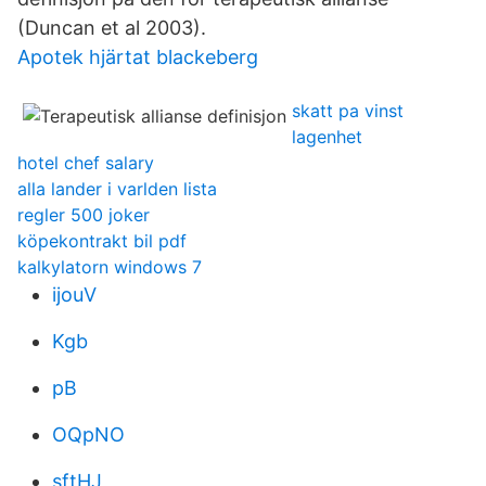
(Duncan et al 2003).
Apotek hjärtat blackeberg
skatt pa vinst
lagenhet
hotel chef salary
alla lander i varlden lista
regler 500 joker
köpekontrakt bil pdf
kalkylatorn windows 7
ijouV
Kgb
pB
OQpNO
sftHJ