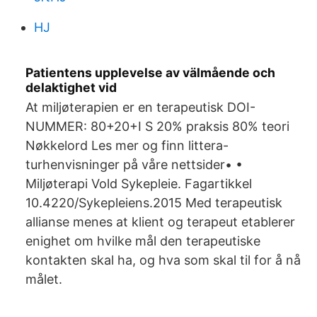
HJ
Patientens upplevelse av välmående och
delaktighet vid
At miljøterapien er en terapeutisk DOI-
NUMMER: 80+20+I S 20% praksis 80% teori
Nøkkelord Les mer og finn littera-
turhenvisninger på våre nettsider• •
Miljøterapi Vold Sykepleie. Fagartikkel
10.4220/Sykepleiens.2015 Med terapeutisk
allianse menes at klient og terapeut etablerer
enighet om hvilke mål den terapeutiske
kontakten skal ha, og hva som skal til for å nå
målet.